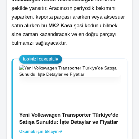
şekilde yansıtır. Aracınızın periyodik bakımını
yaparken, kaporta parçası ararken veya aksesuar
satın alırken bu
MK2 Kasa
şasi kodunu bilmek
size zaman kazandıracak ve en doğru parçayı
bulmanızı sağlayacaktır.
İLGINIZI ÇEKEBILIR
Yeni Volkswagen Transporter Türkiye’de
Satışa Sunuldu: İşte Detaylar ve Fiyatlar
Okumak için tıklayın