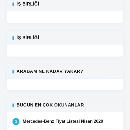
İŞ BIRLIĞI
İŞ BIRLIĞI
ARABAM NE KADAR YAKAR?
BUGÜN EN ÇOK OKUNANLAR
Mercedes-Benz Fiyat Listesi Nisan 2020