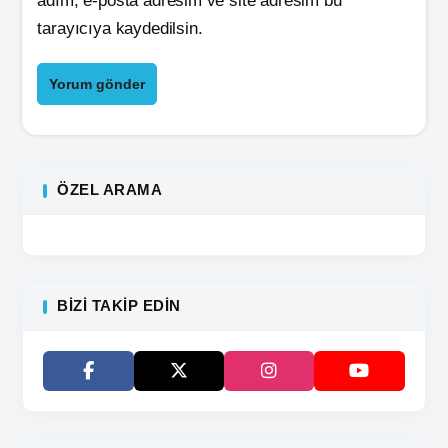
adım, e-posta adresim ve site adresim bu
tarayıcıya kaydedilsin.
ÖZEL ARAMA
BIZI TAKIP EDIN