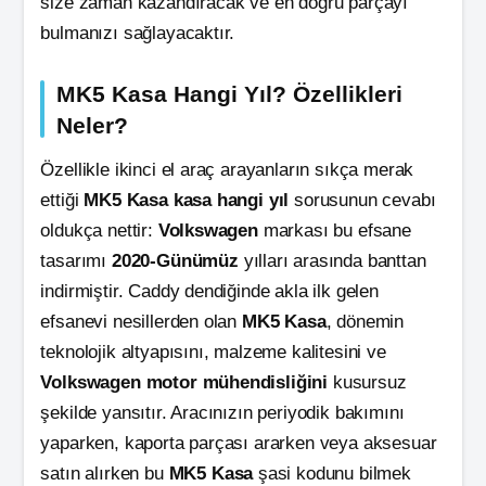
size zaman kazandıracak ve en doğru parçayı
bulmanızı sağlayacaktır.
MK5 Kasa Hangi Yıl? Özellikleri
Neler?
Özellikle ikinci el araç arayanların sıkça merak
ettiği
MK5 Kasa kasa hangi yıl
sorusunun cevabı
oldukça nettir:
Volkswagen
markası bu efsane
tasarımı
2020-Günümüz
yılları arasında banttan
indirmiştir. Caddy dendiğinde akla ilk gelen
efsanevi nesillerden olan
MK5 Kasa
, dönemin
teknolojik altyapısını, malzeme kalitesini ve
Volkswagen motor mühendisliğini
kusursuz
şekilde yansıtır. Aracınızın periyodik bakımını
yaparken, kaporta parçası ararken veya aksesuar
satın alırken bu
MK5 Kasa
şasi kodunu bilmek