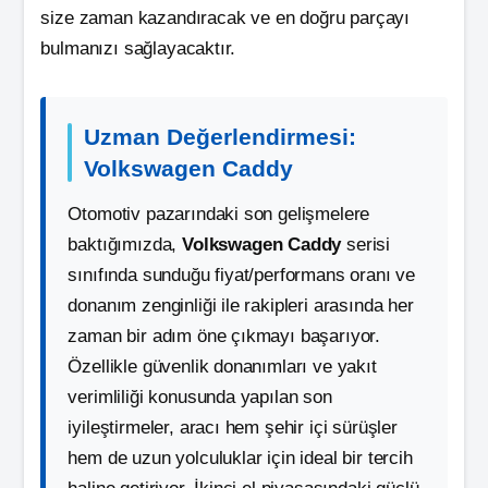
size zaman kazandıracak ve en doğru parçayı
bulmanızı sağlayacaktır.
Uzman Değerlendirmesi:
Volkswagen Caddy
Otomotiv pazarındaki son gelişmelere
baktığımızda,
Volkswagen Caddy
serisi
sınıfında sunduğu fiyat/performans oranı ve
donanım zenginliği ile rakipleri arasında her
zaman bir adım öne çıkmayı başarıyor.
Özellikle güvenlik donanımları ve yakıt
verimliliği konusunda yapılan son
iyileştirmeler, aracı hem şehir içi sürüşler
hem de uzun yolculuklar için ideal bir tercih