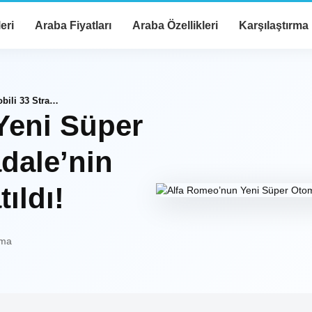
eri
Araba Fiyatları
Araba Özellikleri
Karşılaştırma
Alfa Romeo’nun Yeni Süper Otomobili 33 Stradale’nin Tüm Modelleri Satıldı!
Yeni Süper
dale’nin
ıldı!
uma