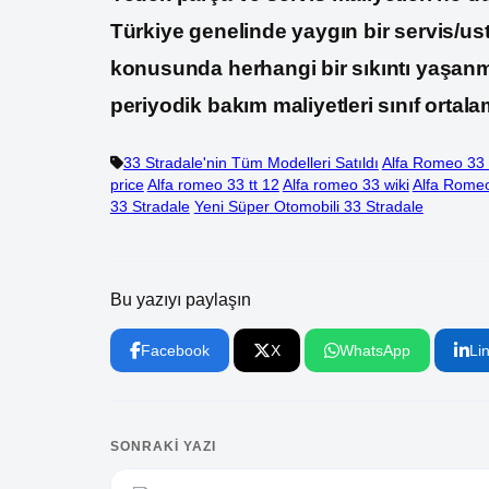
Türkiye genelinde yaygın bir servis/us
konusunda herhangi bir sıkıntı yaşanm
periyodik bakım maliyetleri sınıf ortala
33 Stradale'nin Tüm Modelleri Satıldı
Alfa Romeo 33 
price
Alfa romeo 33 tt 12
Alfa romeo 33 wiki
Alfa Romeo
33 Stradale
Yeni Süper Otomobili 33 Stradale
Bu yazıyı paylaşın
Facebook
X
WhatsApp
Li
SONRAKI YAZI