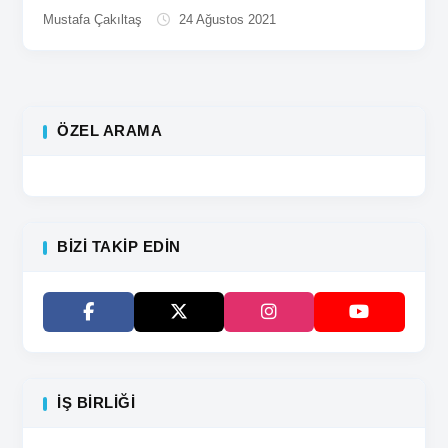
akaryakıt istasyonlarında tabelaya yazılan fiyat ile
Mustafa Çakıltaş
24 Ağustos 2021
pompa...
ÖZEL ARAMA
BIZI TAKIP EDIN
İŞ BIRLIĞI